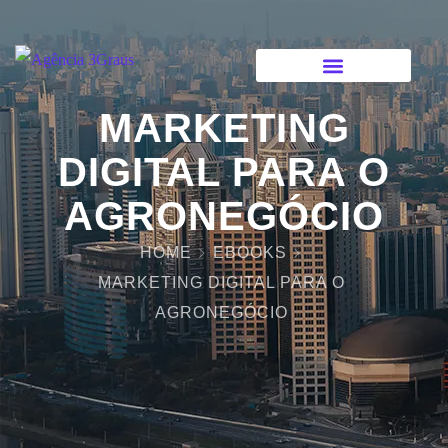
<
MARKETING
DIGITAL PARA O
AGRONEGÓCIO
HOME
EBOOKS
MARKETING DIGITAL PARA O
AGRONEGÓCIO