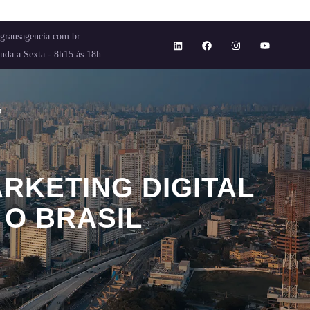
grausagencia.com.br
nda a Sexta - 8h15 às 18h
o
RKETING DIGITAL
 O BRASIL
EGRE E EM TODO O BRASIL