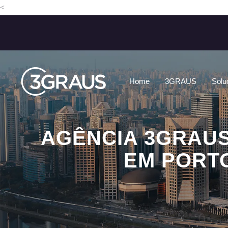
<
Home
3GRAUS
Solu
AGÊNCIA 3GRAUS
EM PORTO
HOME
AGÊNCIA 3GRAUS: 