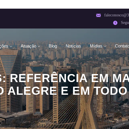
faleconosco@3
Segu
ções
Atuação
Blog
Notícias
Mídias
Contat
: REFERÊNCIA EM MA
 ALEGRE E EM TODO
REFERÊNCIA EM MARKETING DIGITAL EM PORTO AL