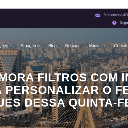
faleconosco@3
Segu
ções
Atuação
Blog
Notícias
Mídias
Contat
IMORA FILTROS COM I
A PERSONALIZAR O F
ES DESSA QUINTA-FEI
HOME
NOTÍCIAS
GÊNCIA ARTIFICIAL PARA PERSONALIZAR O FEED.