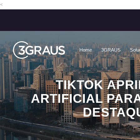
<
Home
3GRAUS
Solu
TIKTOK APR
ARTIFICIAL PAR
DESTAQU
TIKTOK APRIMORA FILTROS COM INTELI