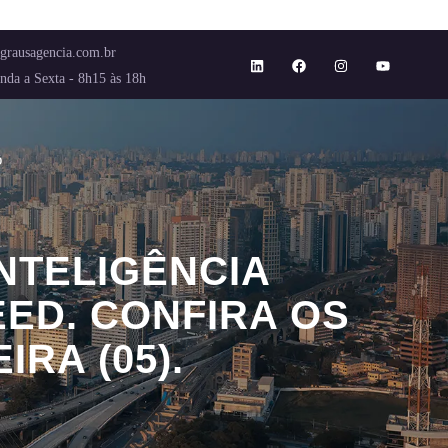
grausagencia.com.br
nda a Sexta - 8h15 às 18h
o
NTELIGÊNCIA
EED. CONFIRA OS
RA (05).
 CONFIRA OS DESTAQUES DESSA QUINTA-