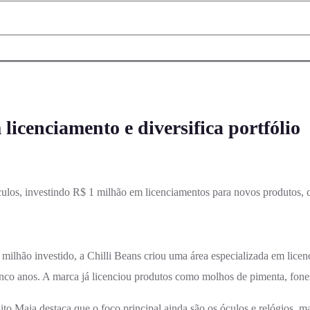
 licenciamento e diversifica portfólio
culos, investindo R$ 1 milhão em licenciamentos para novos produtos,
milhão investido, a Chilli Beans criou uma área especializada em licen
nco anos. A marca já licenciou produtos como molhos de pimenta, fone
ito Maia destaca que o foco principal ainda são os óculos e relógios, m