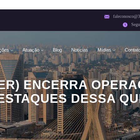
faleconosco@3
Segu
ções
Atuação
Blog
Notícias
Mídias
Contat
TER) ENCERRA OPERA
ESTAQUES DESSA QUIN
R) ENCERRA OPERAÇÕES NO BRASIL. CONFIRA OS 