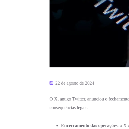
22 de agosto de 2024
O X, antigo Twitter, anunciou o fechamento 
consequências legais.
Encerramento das operações
: o X 