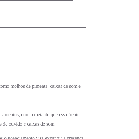
 como molhos de pimenta, caixas de som e
ciamentos, com a meta de que essa frente
s de ouvido e caixas de som.
as o licenciamento visa expandir a presença