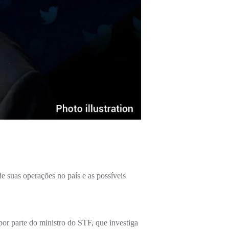
e suas operações no país e as possíveis
por parte do ministro do STF, que investiga