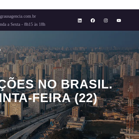
grausagencia.com.br
nda a Sexta - 8h15 às 18h
o
ÇÕES NO BRASIL.
TA-FEIRA (22)
DESTAQUES DESSA QUINTA-FEIRA (22)