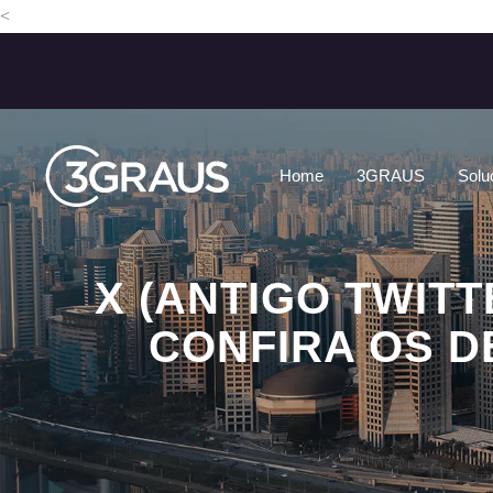
<
Home
3GRAUS
Solu
X (ANTIGO TWIT
CONFIRA OS D
HOME
NOTÍCIAS
X (ANTIGO TWITTE