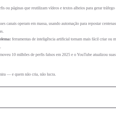
rfis ou páginas que reutilizam vídeos e textos alheios para gerar tráfego
sses canais operam em massa, usando automação para repostar centena
as.
oblema:
ferramentas de inteligência artificial tornam mais fácil criar ou
.
moveu 10 milhões de perfis falsos em 2025 e o YouTube atualizou suas 
mira — e quem não cria, não lucra.