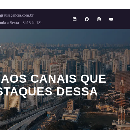
grausagencia.com.br
nda a Sexta - 8h15 às 18h
o
AOS CANAIS QUE
STAQUES DESSA
ESTAQUES DESSA QUINTA-FEIRA (17).