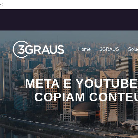
<
Home
3GRAUS
Solu
META E YOUTUB
COPIAM CONTE
META E YOUTUBE DECLARAM GUERRA AO