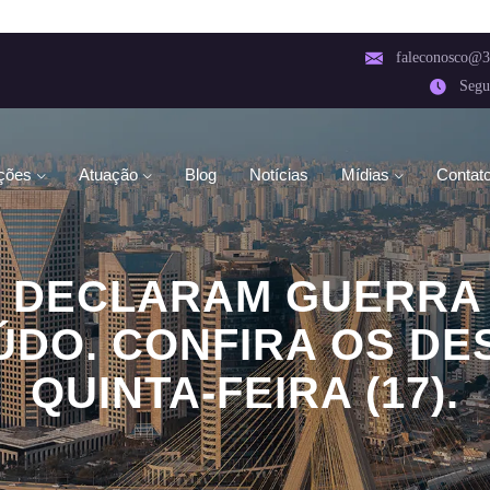
faleconosco@3
Segu
ções
Atuação
Blog
Notícias
Mídias
Contat
E DECLARAM GUERRA 
ÚDO. CONFIRA OS DE
QUINTA-FEIRA (17).
HOME
NOTÍCIAS
S CANAIS QUE COPIAM CONTEÚDO. CONFIRA OS D