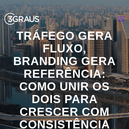
<
TRÁFEGO GERA
FLUXO,
BRANDING GERA
REFERÊNCIA:
COMO UNIR OS
DOIS PARA
CRESCER COM
CONSISTÊNCIA