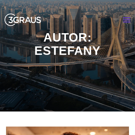
<
AUTOR:
ESTEFANY
HOME
ARTICLES POSTED BY ESTEFANY